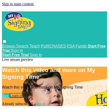
Skip to main content
Browse
Search
Teach
PURCHASES
ESA Funds
Start Free
Trial
Sign in
Start Free Trial
Sign In
Live stream preview
Watch this video and more on My
Signing Time
Watch this video and more on My Signing Time
Buy
Learn more
Already subscribed?
Sign in