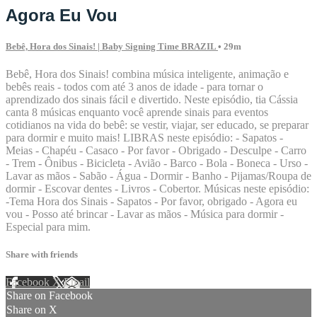
Agora Eu Vou
Bebê, Hora dos Sinais! | Baby Signing Time BRAZIL
• 29m
Bebê, Hora dos Sinais! combina música inteligente, animação e
bebês reais - todos com até 3 anos de idade - para tornar o
aprendizado dos sinais fácil e divertido. Neste episódio, tia Cássia
canta 8 músicas enquanto você aprende sinais para eventos
cotidianos na vida do bebê: se vestir, viajar, ser educado, se preparar
para dormir e muito mais! LIBRAS neste episódio: - Sapatos -
Meias - Chapéu - Casaco - Por favor - Obrigado - Desculpe - Carro
- Trem - Ônibus - Bicicleta - Avião - Barco - Bola - Boneca - Urso -
Lavar as mãos - Sabão - Água - Dormir - Banho - Pijamas/Roupa de
dormir - Escovar dentes - Livros - Cobertor. Músicas neste episódio:
-Tema Hora dos Sinais - Sapatos - Por favor, obrigado - Agora eu
vou - Posso até brincar - Lavar as mãos - Música para dormir -
Especial para mim.
Share with friends
Facebook
X
Email
Share on Facebook
Share on X